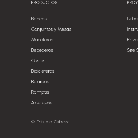
PRODUCTOS
PRO
Bancos
Urba
Conjuntos y Mesas
Insti
Maceteros
Priv
Bebederos
Site 
Cestos
Bicicleteros
Bolardos
Rampas
Alcorques
© Estudio Cabeza