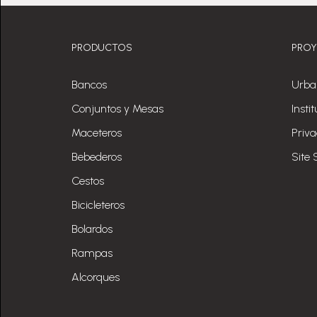
PRODUCTOS
PRO
Bancos
Urba
Conjuntos y Mesas
Insti
Maceteros
Priv
Bebederos
Site 
Cestos
Bicicleteros
Bolardos
Rampas
Alcorques