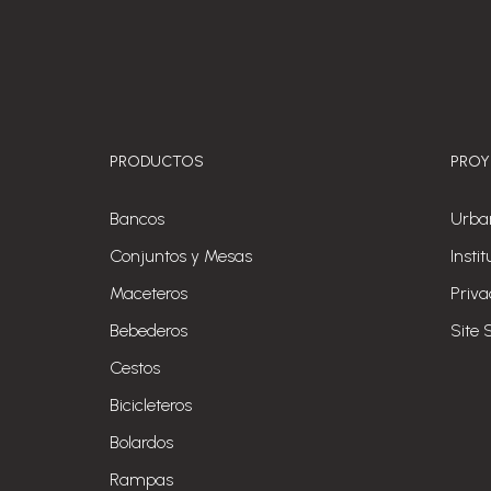
PRODUCTOS
PROY
Bancos
Urba
Conjuntos y Mesas
Insti
Maceteros
Priva
Bebederos
Site 
Cestos
Bicicleteros
Bolardos
Rampas