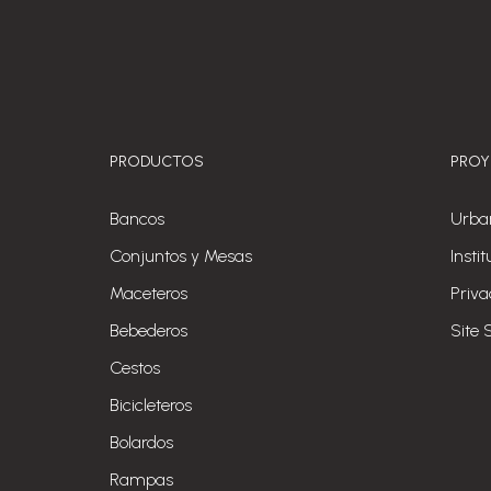
PRODUCTOS
PROY
Bancos
Urba
Conjuntos y Mesas
Insti
Maceteros
Priva
Bebederos
Site 
Cestos
Bicicleteros
Bolardos
Rampas